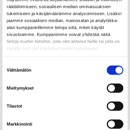
räätälöimiseen, sosiaalisen median ominaisuuksien
tukemiseen ja kävijämäärämme analysoimiseen. Lisäksi
jaamme sosiaalisen median, mainosalan ja analytiikka-
alan kumppaneillemme tietoja siitä, miten käytät
sivustoamme. Kumppanimme voivat yhdistää näitä
tietoja muihin tietoihin, joita olet antanut heille tai joita on
CLASSIC
kerätty, kun olet käyttänyt heidän palvelujaan.
Classic-palasohvasarjan monipuolisesta
Suostumuksen
valikoimasta voit koota omaan kotiisi
Välttämätön
valinta
sopivan kokonaisuuden.
Mieltymykset
SUUNNITTELE
Tilastot
Markkinointi