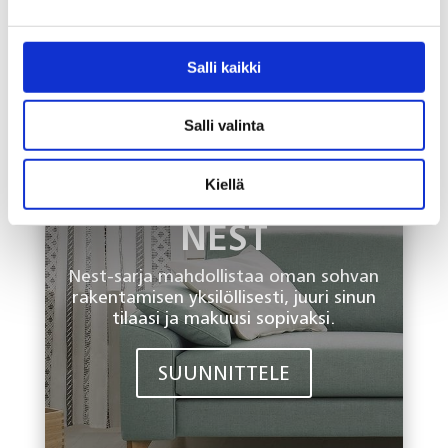
Salli kaikki
Salli valinta
Kiellä
NEST
Nest-sarja mahdollistaa oman sohvan
rakentamisen yksilöllisesti, juuri sinun
tilaasi ja makuusi sopivaksi.
SUUNNITTELE