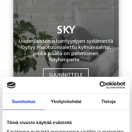
SKY
Uudenlaisten istuintyynyjen sydämestä
löytyy muotoonvalettu kylmävaahto,
jonka päällä on pehmoinen
höyhenpeite.
SUUNNITTELE
Suostumus
Yksityiskohdat
Tietoja
Tämä sivusto käyttää evästeitä
Käytämme evästeitä tarjoamamme sisällön ja mainosten