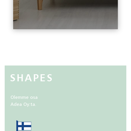
Olemme osa
Adea Oy:ta.